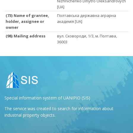
Nizhnichenko Dmytro Oleksandrovych
[UA]
(73) Name of grantee,
Полтавська державна аграрна
holder, assignee or
академія [UA]
owner
(98) Mailing address
вул. Сковороди, 1/3, м. Полтава,
36003
Special information system of UANIPIO (SIS)
The service was created to search for information about
industrial property objects.