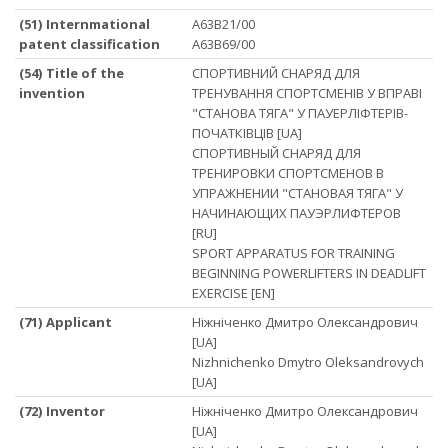
(51) Internmational
A63B21/00
patent classification
A63B69/00
(54) Title of the
СПОРТИВНИЙ СНАРЯД ДЛЯ
invention
ТРЕНУВАННЯ СПОРТСМЕНІВ У ВПРАВІ
"СТАНОВА ТЯГА" У ПАУЕРЛІФТЕРІВ-
ПОЧАТКІВЦІВ [UA]
СПОРТИВНЫЙ СНАРЯД ДЛЯ
ТРЕНИРОВКИ СПОРТСМЕНОВ В
УПРАЖНЕНИИ "СТАНОВАЯ ТЯГА" У
НАЧИНАЮЩИХ ПАУЭРЛИФТЕРОВ
[RU]
SPORT APPARATUS FOR TRAINING
BEGINNING POWERLIFTERS IN DEADLIFT
EXERCISE [EN]
(71) Applicant
Ніжніченко Дмитро Олександрович
[UA]
Nizhnichenko Dmytro Oleksandrovych
[UA]
(72) Inventor
Ніжніченко Дмитро Олександрович
[UA]