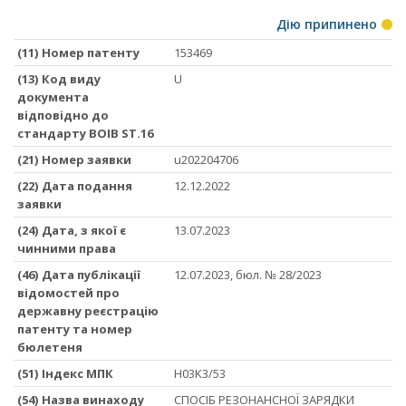
Дію припинено
(11) Номер патенту
153469
(13) Код виду
U
документа
відповідно до
стандарту ВОІВ ST.16
(21) Номер заявки
u202204706
(22) Дата подання
12.12.2022
заявки
(24) Дата, з якої є
13.07.2023
чинними права
(46) Дата публікації
12.07.2023, бюл. № 28/2023
відомостей про
державну реєстрацію
патенту та номер
бюлетеня
(51) Iндекс МПК
H03K3/53
(54) Назва винаходу
СПОСІБ РЕЗОНАНСНОЇ ЗАРЯДКИ