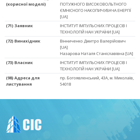
(корисної моделі)
ПОТУЖНОГО ВИСОКОВОЛЬТНОГО
ЄМНІСНОГО НАКОПИЧУВАЧА ЕНЕРГІЇ
[UA]
(71) Заявник
ІНСТИТУТ ІМПУЛЬСНИХ ПРОЦЕСІВ І
ТЕХНОЛОГІЙ НАН УКРАЇНИ [UA]
(72) Винахідник
Вінниченко Дмитро Валерійович
[UA]
Назарова Наталя Станіславівна [UA]
(73) Власник
ІНСТИТУТ ІМПУЛЬСНИХ ПРОЦЕСІВ І
ТЕХНОЛОГІЙ НАН УКРАЇНИ [UA]
(98) Адреса для
пр. Богоявленський, 43А, м. Миколаїв,
листування
54018