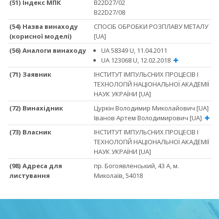
(51) Iндекс МПК
B22D27/02
B22D27/08
(54) Назва винаходу
СПОСІБ ОБРОБКИ РОЗПЛАВУ МЕТАЛУ
(корисної моделі)
[UA]
(56) Аналоги винаходу
UA 58349 U, 11.04.2011
UA 123068 U, 12.02.2018
(71) Заявник
ІНСТИТУТ ІМПУЛЬСНИХ ПРОЦЕСІВ І
ТЕХНОЛОГІЙ НАЦІОНАЛЬНОЇ АКАДЕМІЇ
НАУК УКРАЇНИ [UA]
(72) Винахідник
Цуркін Володимир Миколайович [UA]
Іванов Артем Володимирович [UA]
(73) Власник
ІНСТИТУТ ІМПУЛЬСНИХ ПРОЦЕСІВ І
ТЕХНОЛОГІЙ НАЦІОНАЛЬНОЇ АКАДЕМІЇ
НАУК УКРАЇНИ [UA]
(98) Адреса для
пр. Богоявленський, 43 А, м.
листування
Миколаїв, 54018