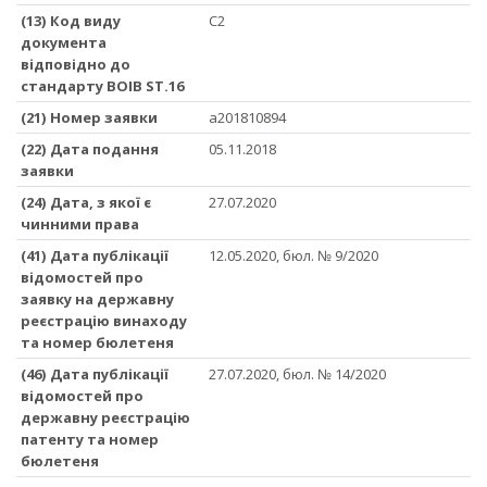
(13) Код виду
C2
документа
відповідно до
стандарту ВОІВ ST.16
(21) Номер заявки
a201810894
(22) Дата подання
05.11.2018
заявки
(24) Дата, з якої є
27.07.2020
чинними права
(41) Дата публікації
12.05.2020, бюл. № 9/2020
відомостей про
заявку на державну
реєстрацію винаходу
та номер бюлетеня
(46) Дата публікації
27.07.2020, бюл. № 14/2020
відомостей про
державну реєстрацію
патенту та номер
бюлетеня