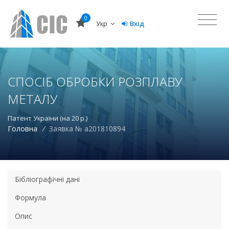
0
Укр
Вхід
СПОСІБ ОБРОБКИ РОЗПЛАВУ
МЕТАЛУ
Патент України (на 20 р.)
Головна
/
Заявка № a201810894
Бібліографічні дані
Формула
Опис