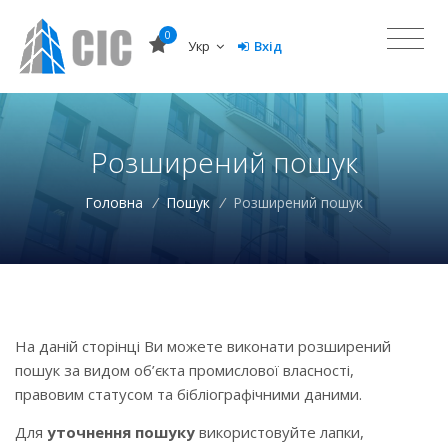
0
Укр
Вхід
Розширений пошук
Головна
/
Пошук
/
Розширений пошук
На даній сторінці Ви можете виконати розширений
пошук за видом об’єкта промислової власності,
правовим статусом та бібліографічними даними.
Для
уточнення пошуку
використовуйте лапки,