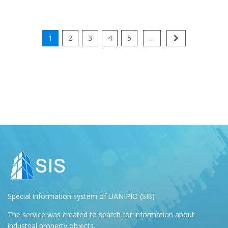
1
2
3
4
5
…
Special information system of UANIPIO (SIS)
The service was created to search for information about
industrial property objects.