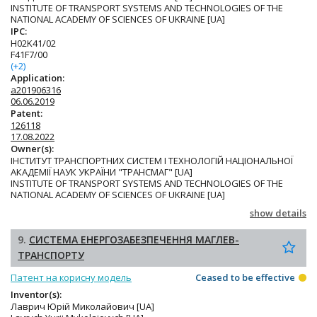
INSTITUTE OF TRANSPORT SYSTEMS AND TECHNOLOGIES OF THE
NATIONAL ACADEMY OF SCIENCES OF UKRAINE [UA]
IPC:
H02K41/02
F41F7/00
(+2)
Application:
a201906316
06.06.2019
Patent:
126118
17.08.2022
Owner(s):
ІНСТИТУТ ТРАНСПОРТНИХ СИСТЕМ І ТЕХНОЛОГІЙ НАЦІОНАЛЬНОЇ
АКАДЕМІЇ НАУК УКРАЇНИ "ТРАНСМАГ" [UA]
INSTITUTE OF TRANSPORT SYSTEMS AND TECHNOLOGIES OF THE
NATIONAL ACADEMY OF SCIENCES OF UKRAINE [UA]
show details
9.
СИСТЕМА ЕНЕРГОЗАБЕЗПЕЧЕННЯ МАГЛЕВ-
ТРАНСПОРТУ
Патент на корисну модель
Ceased to be effective
Inventor(s):
Лаврич Юрій Миколайович [UA]