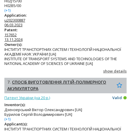
H02J15/00
H02B5/00
(+1)
Application:
u202300887
06.03.2023
Patent:
157652
13.11.2024
Owner(s):
ІНСТИТУТ ТРАНСПОРТНИХ СИСТЕМ І ТЕХНОЛОГІЙ НАЦІОНАЛЬНОЇ
АКАДЕМІЇ НАУК УКРАЇНИ [UA]
INSTITUTE OF TRANSPORT SYSTEMS AND TECHNOLOGIES OF THE
NATIONAL ACADEMY OF SCIENCES OF UKRAINE [UA]
show details
7.
СПОСІБ ВИГОТОВЛЕННЯ ЛІТІЙ-ПОЛІМЕРНОГО
АКУМУЛЯТОРА
Патент України (на 20 р.)
Valid
Inventor(s):
Дзензерський Віктор Олександрович [UA]
Бурилов Сергій Володимирович [UA]
(+1)
Applicant(s):
ІНСТИТУТ ТРАНСПОРТНИХ СИСТЕМ І ТЕХНОЛОГІЙ НАЦІОНАЛЬНОЇ