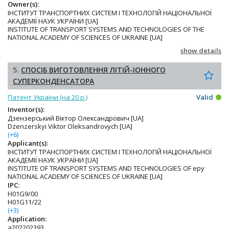
Owner(s):
ІНСТИТУТ ТРАНСПОРТНИХ СИСТЕМ І ТЕХНОЛОГІЙ НАЦІОНАЛЬНОЇ
АКАДЕМІЇ НАУК УКРАЇНИ [UA]
INSTITUTE OF TRANSPORT SYSTEMS AND TECHNOLOGIES OF THE
NATIONAL ACADEMY OF SCIENCES OF UKRAINE [UA]
show details
5.
СПОСІБ ВИГОТОВЛЕННЯ ЛІТІЙ-ІОННОГО
СУПЕРКОНДЕНСАТОРА
Патент України (на 20 р.)
Valid
Inventor(s):
Дзензерський Віктор Олександрович [UA]
Dzenzerskyi Viktor Oleksandrovych [UA]
(+6)
Applicant(s):
ІНСТИТУТ ТРАНСПОРТНИХ СИСТЕМ І ТЕХНОЛОГІЙ НАЦІОНАЛЬНОЇ
АКАДЕМІЇ НАУК УКРАЇНИ [UA]
INSTITUTE OF TRANSPORT SYSTEMS AND TECHNOLOGIES OF epy
NATIONAL ACADEMY OF SCIENCES OF UKRAINE [UA]
IPC:
H01G9/00
H01G11/22
(+3)
Application:
a202202393