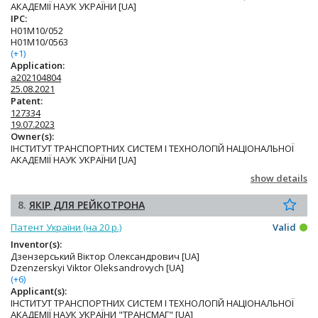
АКАДЕМІЇ НАУК УКРАЇНИ [UA]
IPC:
H01M10/052
H01M10/0563
(+1)
Application:
a202104804
25.08.2021
Patent:
127334
19.07.2023
Owner(s):
ІНСТИТУТ ТРАНСПОРТНИХ СИСТЕМ І ТЕХНОЛОГІЙ НАЦІОНАЛЬНОЇ
АКАДЕМІЇ НАУК УКРАЇНИ [UA]
show details
8.
ЯКІР ДЛЯ РЕЙКОТРОНА
Патент України (на 20 р.)
Valid
Inventor(s):
Дзензерський Віктор Олександрович [UA]
Dzenzerskyi Viktor Oleksandrovych [UA]
(+6)
Applicant(s):
ІНСТИТУТ ТРАНСПОРТНИХ СИСТЕМ І ТЕХНОЛОГІЙ НАЦІОНАЛЬНОЇ
АКАДЕМІЇ НАУК УКРАЇНИ "ТРАНСМАГ" [UA]