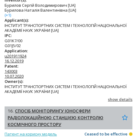
Бурилов Сергій Володимирович [UA]
Бурилова Наталія Валентинівна [UA]
(+1)
Applicant(s):
ІНСТИТУТ ТРАНСПОРТНИХ СИСТЕМ І ТЕХНОЛОГІЙ НАЦІОНАЛЬНОЇ
АКАДЕМІЇ НАУК УКРАЇНИ [UA]
IPC:
G01K7/00
G01J5/02
Application:
u201911924
16.12.2019
Patent:
143003
10.07.2020
Owner(s):
ІНСТИТУТ ТРАНСПОРТНИХ СИСТЕМ І ТЕХНОЛОГІЙ НАЦІОНАЛЬНОЇ
АКАДЕМІЇ НАУК УКРАЇНИ [UA]
show details
16.
СПОСІБ МОНІТОРИНГУ ІОНОСФЕРИ
РАДІОЛОКАЦІЙНОЮ СТАНЦІЄЮ КОНТРОЛЮ
КОСМІЧНОГО ПРОСТОРУ
Патент на корисну модель
Ceased to be effective