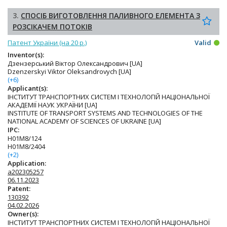
3.
СПОСІБ ВИГОТОВЛЕННЯ ПАЛИВНОГО ЕЛЕМЕНТА З
РОЗСІКАЧЕМ ПОТОКІВ
Патент України (на 20 р.)
Valid
Inventor(s):
Дзензерський Віктор Олександрович [UA]
Dzenzerskyi Viktor Oleksandrovych [UA]
(+6)
Applicant(s):
ІНСТИТУТ ТРАНСПОРТНИХ СИСТЕМ І ТЕХНОЛОГІЙ НАЦІОНАЛЬНОЇ
АКАДЕМІЇ НАУК УКРАЇНИ [UA]
INSTITUTE OF TRANSPORT SYSTEMS AND TECHNOLOGIES OF THE
NATIONAL ACADEMY OF SCIENCES OF UKRAINE [UA]
IPC:
H01M8/124
H01M8/2404
(+2)
Application:
a202305257
06.11.2023
Patent:
130392
04.02.2026
Owner(s):
ІНСТИТУТ ТРАНСПОРТНИХ СИСТЕМ І ТЕХНОЛОГІЙ НАЦІОНАЛЬНОЇ