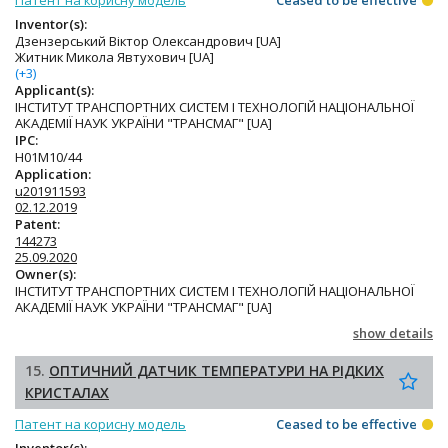
Inventor(s):
Дзензерський Віктор Олександрович [UA]
Житник Микола Явтухович [UA]
(+3)
Applicant(s):
ІНСТИТУТ ТРАНСПОРТНИХ СИСТЕМ І ТЕХНОЛОГІЙ НАЦІОНАЛЬНОЇ
АКАДЕМІЇ НАУК УКРАЇНИ "ТРАНСМАГ" [UA]
IPC:
H01M10/44
Application:
u201911593
02.12.2019
Patent:
144273
25.09.2020
Owner(s):
ІНСТИТУТ ТРАНСПОРТНИХ СИСТЕМ І ТЕХНОЛОГІЙ НАЦІОНАЛЬНОЇ
АКАДЕМІЇ НАУК УКРАЇНИ "ТРАНСМАГ" [UA]
show details
15.
ОПТИЧНИЙ ДАТЧИК ТЕМПЕРАТУРИ НА РІДКИХ
КРИСТАЛАХ
Патент на корисну модель
Ceased to be effective
Inventor(s):