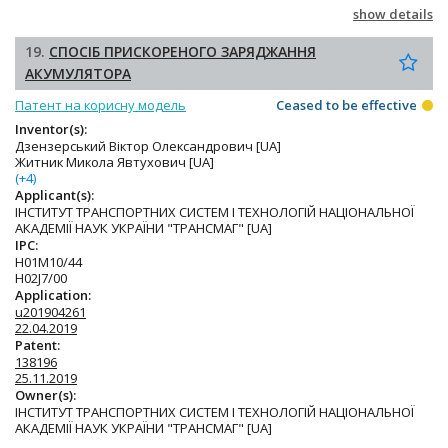
show details
19.
СПОСІБ ПРИСКОРЕНОГО ЗАРЯДЖАННЯ
АКУМУЛЯТОРА
Патент на корисну модель
Ceased to be effective
Inventor(s):
Дзензерський Віктор Олександрович [UA]
Житник Микола Явтухович [UA]
(+4)
Applicant(s):
ІНСТИТУТ ТРАНСПОРТНИХ СИСТЕМ І ТЕХНОЛОГІЙ НАЦІОНАЛЬНОЇ
АКАДЕМІЇ НАУК УКРАЇНИ "ТРАНСМАГ" [UA]
IPC:
H01M10/44
H02J7/00
Application:
u201904261
22.04.2019
Patent:
138196
25.11.2019
Owner(s):
ІНСТИТУТ ТРАНСПОРТНИХ СИСТЕМ І ТЕХНОЛОГІЙ НАЦІОНАЛЬНОЇ
АКАДЕМІЇ НАУК УКРАЇНИ "ТРАНСМАГ" [UA]