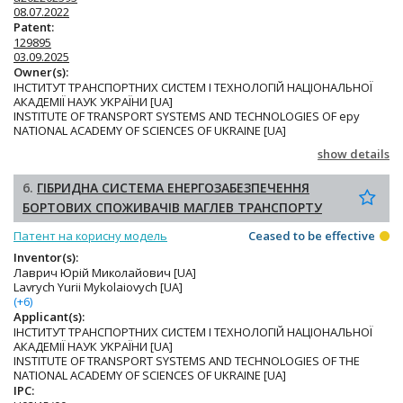
08.07.2022
Patent:
129895
03.09.2025
Owner(s):
ІНСТИТУТ ТРАНСПОРТНИХ СИСТЕМ І ТЕХНОЛОГІЙ НАЦІОНАЛЬНОЇ
АКАДЕМІЇ НАУК УКРАЇНИ [UA]
INSTITUTE OF TRANSPORT SYSTEMS AND TECHNOLOGIES OF epy
NATIONAL ACADEMY OF SCIENCES OF UKRAINE [UA]
show details
6.
ГІБРИДНА СИСТЕМА ЕНЕРГОЗАБЕЗПЕЧЕННЯ
БОРТОВИХ СПОЖИВАЧІВ МАГЛЕВ ТРАНСПОРТУ
Патент на корисну модель
Ceased to be effective
Inventor(s):
Лаврич Юрій Миколайович [UA]
Lavrych Yurii Mykolaiovych [UA]
(+6)
Applicant(s):
ІНСТИТУТ ТРАНСПОРТНИХ СИСТЕМ І ТЕХНОЛОГІЙ НАЦІОНАЛЬНОЇ
АКАДЕМІЇ НАУК УКРАЇНИ [UA]
INSTITUTE OF TRANSPORT SYSTEMS AND TECHNOLOGIES OF THE
NATIONAL ACADEMY OF SCIENCES OF UKRAINE [UA]
IPC: