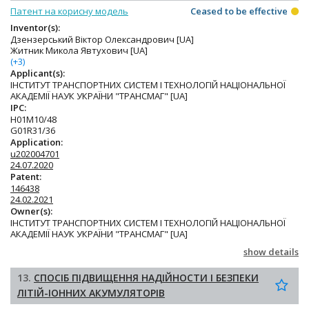
Патент на корисну модель
Ceased to be effective
Inventor(s):
Дзензерський Віктор Олександрович [UA]
Житник Микола Явтухович [UA]
(+3)
Applicant(s):
ІНСТИТУТ ТРАНСПОРТНИХ СИСТЕМ І ТЕХНОЛОГІЙ НАЦІОНАЛЬНОЇ
АКАДЕМІЇ НАУК УКРАЇНИ "ТРАНСМАГ" [UA]
IPC:
H01M10/48
G01R31/36
Application:
u202004701
24.07.2020
Patent:
146438
24.02.2021
Owner(s):
ІНСТИТУТ ТРАНСПОРТНИХ СИСТЕМ І ТЕХНОЛОГІЙ НАЦІОНАЛЬНОЇ
АКАДЕМІЇ НАУК УКРАЇНИ "ТРАНСМАГ" [UA]
show details
13.
СПОСІБ ПІДВИЩЕННЯ НАДІЙНОСТИ І БЕЗПЕКИ
ЛІТІЙ-ІОННИХ АКУМУЛЯТОРІВ