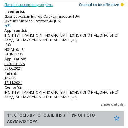
Патент на корисну модель
Ceased to be effective
Inventor(s):
Дзензерський Віктор Олександрович [UA]
Житник Микола Явтухович [UA]
(+3)
Applicant(s):
ІНСТИТУТ ТРАНСПОРТНИХ СИСТЕМ І ТЕХНОЛОГІЙ НАЦІОНАЛЬНОЇ
АКАДЕМІЇ НАУК УКРАЇНИ "ТРАНСМАГ" [UA]
IPC:
H01M10/48
G01R31/36
Application:
u202103176
09.06.2021
Patent:
149425
17.11.2021
Owner(s):
ІНСТИТУТ ТРАНСПОРТНИХ СИСТЕМ І ТЕХНОЛОГІЙ НАЦІОНАЛЬНОЇ
АКАДЕМІЇ НАУК УКРАЇНИ "ТРАНСМАГ" [UA]
show details
11.
СПОСІБ ВИГОТОВЛЕННЯ ЛІТІЙ-ІОННОГО
АКУМУЛЯТОРА