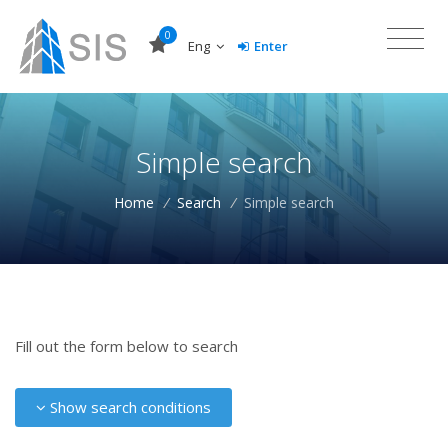
0
Eng
Enter
Simple search
Home
/
Search
/
Simple search
Fill out the form below to search
Show search conditions