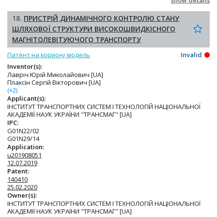
show details
18.
ПРИСТРІЙ ДИНАМІЧНОГО КОНТРОЛЮ СТАНУ
ШЛЯХОВОЇ СТРУКТУРИ ВИСОКОШВИДКІСНОГО
МАГНІТОЛЕВІТУЮЧОГО ТРАНСПОРТУ
Патент на корисну модель
Invalid
Inventor(s):
Лавріч Юрій Миколайович [UA]
Плаксін Сергій Вікторович [UA]
(+2)
Applicant(s):
ІНСТИТУТ ТРАНСПОРТНИХ СИСТЕМ І ТЕХНОЛОГІЙ НАЦІОНАЛЬНОЇ
АКАДЕМІЇ НАУК УКРАЇНИ "ТРАНСМАГ" [UA]
IPC:
G01N22/02
G01N29/14
Application:
u201908051
12.07.2019
Patent:
140410
25.02.2020
Owner(s):
ІНСТИТУТ ТРАНСПОРТНИХ СИСТЕМ І ТЕХНОЛОГІЙ НАЦІОНАЛЬНОЇ
АКАДЕМІЇ НАУК УКРАЇНИ "ТРАНСМАГ" [UA]