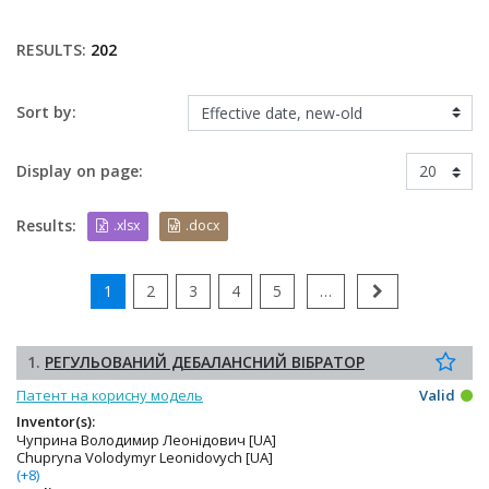
RESULTS:
202
Sort by:
Display on page:
Results:
.xlsx
.docx
1
2
3
4
5
…
1.
РЕГУЛЬОВАНИЙ ДЕБАЛАНСНИЙ ВІБРАТОР
Патент на корисну модель
Valid
Inventor(s):
Чуприна Володимир Леонідович [UA]
Chupryna Volodymyr Leonidovych [UA]
(+8)