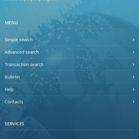
MENU
Simple search
Advanced search
Transaction search
Bulletin
Help
Contacts
SERVICES