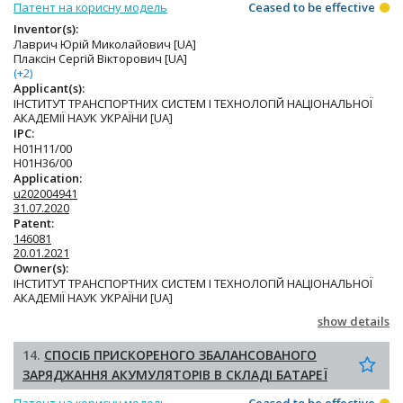
Патент на корисну модель
Ceased to be effective
Inventor(s):
Лаврич Юрій Миколайович [UA]
Плаксін Сергій Вікторович [UA]
(+2)
Applicant(s):
ІНСТИТУТ ТРАНСПОРТНИХ СИСТЕМ І ТЕХНОЛОГІЙ НАЦІОНАЛЬНОЇ
АКАДЕМІЇ НАУК УКРАЇНИ [UA]
IPC:
H01H11/00
H01H36/00
Application:
u202004941
31.07.2020
Patent:
146081
20.01.2021
Owner(s):
ІНСТИТУТ ТРАНСПОРТНИХ СИСТЕМ І ТЕХНОЛОГІЙ НАЦІОНАЛЬНОЇ
АКАДЕМІЇ НАУК УКРАЇНИ [UA]
show details
14.
СПОСІБ ПРИСКОРЕНОГО ЗБАЛАНСОВАНОГО
ЗАРЯДЖАННЯ АКУМУЛЯТОРІВ В СКЛАДІ БАТАРЕЇ
Патент на корисну модель
Ceased to be effective