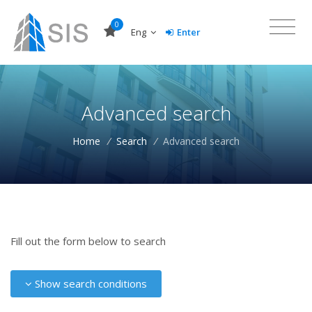
0
Eng
Enter
Advanced search
Home
/
Search
/
Advanced search
Fill out the form below to search
Show search conditions